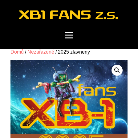
Domů
/
Nezařazené
/ 2025 zlavneny